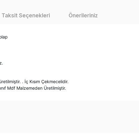
Taksit Seçenekleri
Önerileriniz
olap
z.
tilmiştir. . İç Kısım Çekmecelidir.
Sınıf Mdf Malzemeden Üretilmiştir.
larında ve diğer konularda yetersiz gördüğünüz noktaları öneri formunu kul
Bu ürüne ilk yorumu siz yapın!
nemiyor.
Yorum Yaz