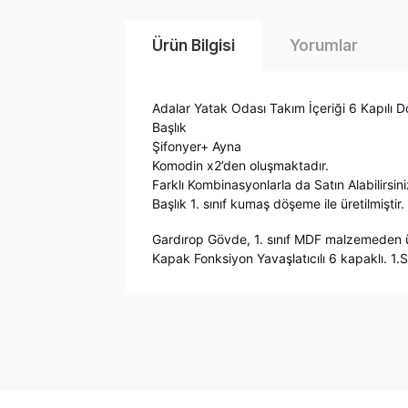
Ürün Bilgisi
Yorumlar
Adalar Yatak Odası Takım İçeriği 6 Kapılı D
Başlık
Şifonyer+ Ayna
Komodin x2’den oluşmaktadır.
Farklı Kombinasyonlarla da Satın Alabilirsini
Başlık 1. sınıf kumaş döşeme ile üretilmiştir.
Gardırop Gövde, 1. sınıf MDF malzemeden üre
Kapak Fonksiyon Yavaşlatıcılı 6 kapaklı. 1.
Bu ürünün fiyat bilgisi, resim, ürün açıklama
Görüş ve önerileriniz için teşekkür ederiz.
Ürün resmi kalitesiz, bozuk veya görüntüle
Ürün açıklamasında eksik bilgiler bulunuyor.
Ürün bilgilerinde hatalar bulunuyor.