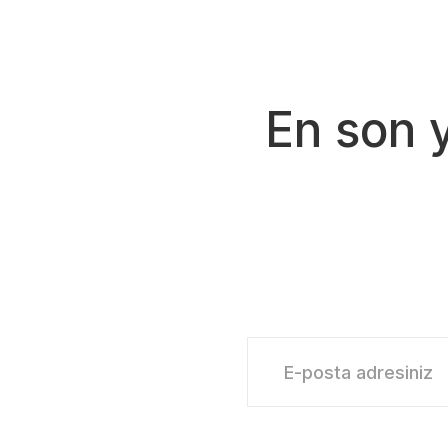
Ürün fiyatı diğer sitelerden daha pahalı.
Bu ürüne benzer farklı alternatifler olmalı.
En son 