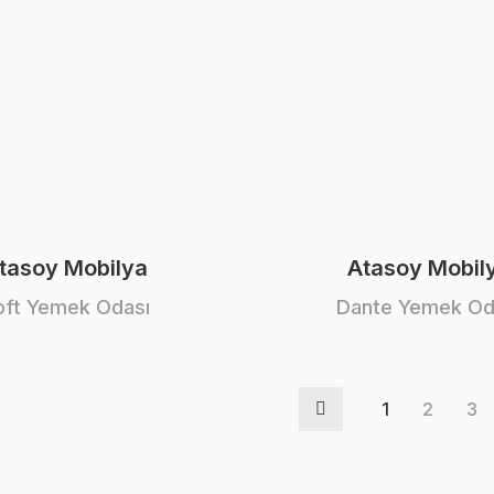
tasoy Mobilya
Atasoy Mobil
oft Yemek Odası
Dante Yemek Od
1
2
3