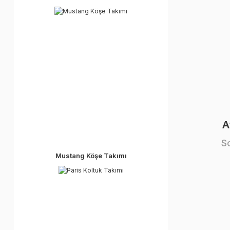
A
S
Mustang Köşe Takımı