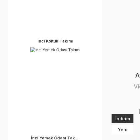
İnci Koltuk Takımı
A
Vi
İndirim
Yeni
İnci Yemek Odası Tak ...