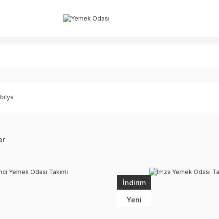
bilya
er
İndirim
Yeni