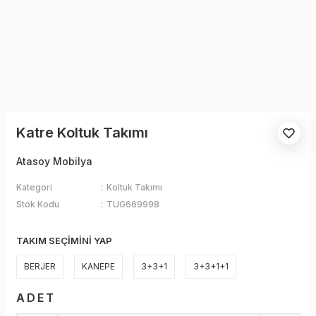
Katre Koltuk Takımı
Atasoy Mobilya
Kategori
Koltuk Takımı
Stok Kodu
TUG669998
TAKIM SEÇİMİNİ YAP
BERJER
KANEPE
3+3+1
3+3+1+1
ADET