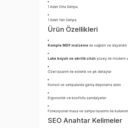
1 Adet Orta Sehpa
1 Adet Yan Sehpa
Ürün Özellikleri
Komple MDF malzeme
ile sağlam ve dayanıklı
Lake boyalı ve akrilik cilalı
yüzey ile modern 
Özel tasarım ile estetik ve şık detaylar
Konsol ve sehpalarda geniş depolama alanı
Ergonomik ve konforlu sandalyeler
Fonksiyonel masa ve sehpa tasarımı ile kullanım 
SEO Anahtar Kelimeler