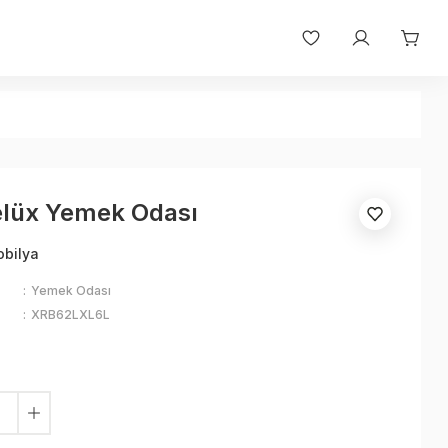
elüx Yemek Odası
obilya
Yemek Odası
XRB62LXL6L