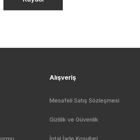
Alışveriş
Mesafeli Satış Sözleşmesi
Gizlilik ve Güvenlik
 Formu
İptal İade Koşullari