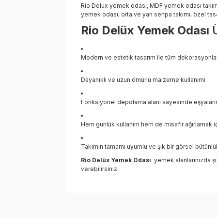
Rio Delux yemek odası, MDF yemek odası takımı,
yemek odası, orta ve yan sehpa takımı, özel ta
Rio Delüx Yemek Odası
Modern ve estetik tasarım ile tüm dekorasyonla
Dayanıklı ve uzun ömürlü malzeme kullanımı
Fonksiyonel depolama alanı sayesinde eşyalarını
Hem günlük kullanım hem de misafir ağırlamak iç
Takımın tamamı uyumlu ve şık bir görsel bütünlü
Rio Delüx Yemek Odası
yemek alanlarınızda şık
verebilirsiniz.
Bu ürünün fiyat bilgisi, resim, ürün açıklama
Görüş ve önerileriniz için teşekkür ederiz.
Ürün resmi kalitesiz, bozuk veya görüntüle