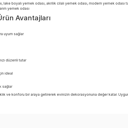
 lake boyalı yemek odası, akrilik cilalı yemek odası, modern yemek odası ta
sarım yemek odası
Ürün Avantajları
ra uyum sağlar
zı düzenli tutar
in ideal
k sağlar
lık ve konforu bir araya getirerek evinizin dekorasyonuna değer katar. Uygun fi
larında ve diğer konularda yetersiz gördüğünüz noktaları öneri formunu kul
Bu ürüne ilk yorumu siz yapın!
nemiyor.