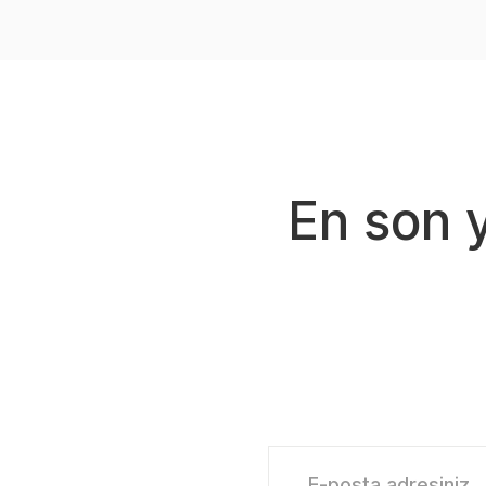
Ürün açıklamasında eksik bilgiler bulunuyor.
Ürün bilgilerinde hatalar bulunuyor.
Ürün fiyatı diğer sitelerden daha pahalı.
Bu ürüne benzer farklı alternatifler olmalı.
En son 