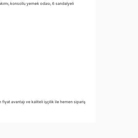
kımı, konsollu yemek odası, 6 sandalyeli
yat avantajı ve kaliteli işçilik ile hemen sipariş
lanarak tarafımıza iletebilirsiniz.