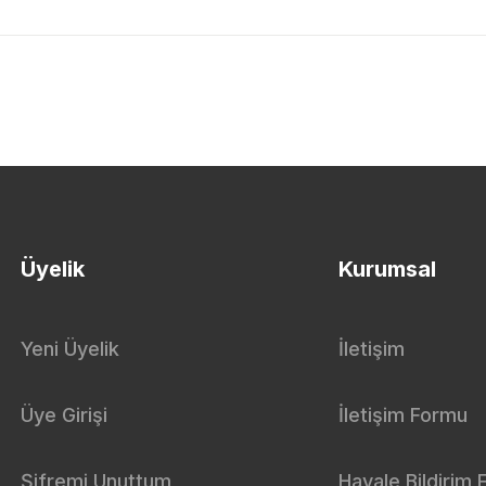
Üyelik
Kurumsal
Yeni Üyelik
İletişim
Üye Girişi
İletişim Formu
Şifremi Unuttum
Havale Bildirim