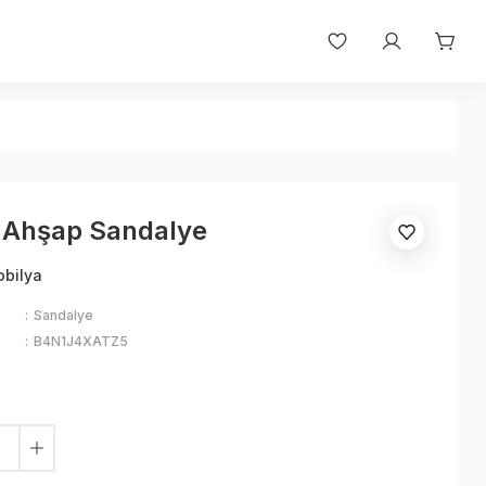
Ahşap Sandalye
obilya
Sandalye
B4N1J4XATZ5