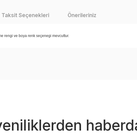
Taksit Seçenekleri
Önerileriniz
e rengi ve boya renk seçenegi mevcuttur.
larında ve diğer konularda yetersiz gördüğünüz noktaları öneri formunu kul
Bu ürüne ilk yorumu siz yapın!
nemiyor.
Yorum Yaz
yeniliklerden haberd