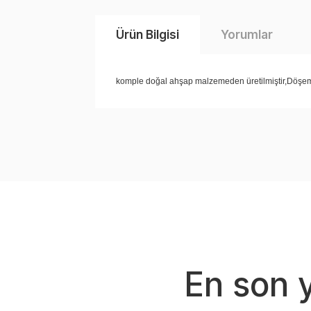
Ürün Bilgisi
Yorumlar
komple doğal ahşap malzemeden üretilmiştir,Döşem
Bu ürünün fiyat bilgisi, resim, ürün açıklama
Görüş ve önerileriniz için teşekkür ederiz.
Ürün resmi kalitesiz, bozuk veya görüntüle
Ürün açıklamasında eksik bilgiler bulunuyor.
Ürün bilgilerinde hatalar bulunuyor.
Ürün fiyatı diğer sitelerden daha pahalı.
Bu ürüne benzer farklı alternatifler olmalı.
En son 